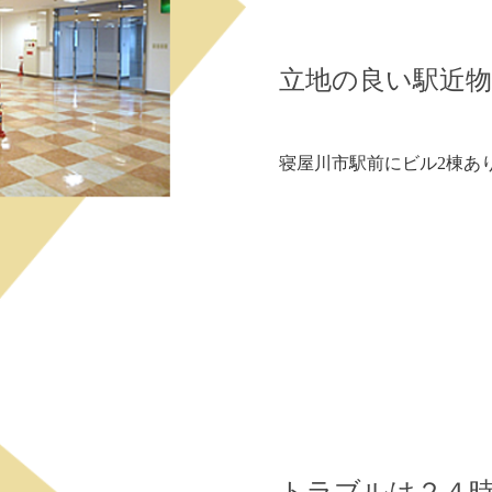
立地の良い駅近
寝屋川市駅前にビル2棟あ
トラブルは２４